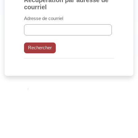
Récupération par adresse de courriel
courriel
Adresse de courriel