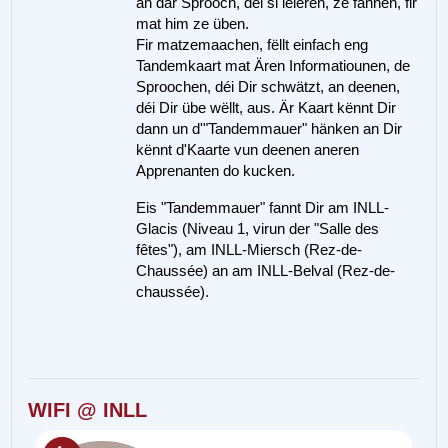
an där Sprooch, déi si léieren, ze fannen, fir
mat him ze üben.
Fir matzemaachen, fëllt einfach eng
Tandemkaart mat Ären Informatiounen, de
Sproochen, déi Dir schwätzt, an deenen,
déi Dir übe wëllt, aus. Är Kaart kënnt Dir
dann un d'"Tandemmauer" hänken an Dir
kënnt d'Kaarte vun deenen aneren
Apprenanten do kucken.
Eis "Tandemmauer" fannt Dir am INLL-
Glacis (Niveau 1, virun der "Salle des
fêtes"), am INLL-Miersch (Rez-de-
Chaussée) an am INLL-Belval (Rez-de-
chaussée).
WIFI @ INLL