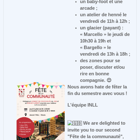
un baby-foot et une
arcade ;
un atelier de henné le
vendredi de 11h à 12h ;
un glacier (payant) :
« Marcello » le jeudi de
10h30 à 19h et
« Bargello » le
vendredi de 13h à 18h ;
des zones pour se
poser, discuter et/ou
rire en bonne
compagnie. 😊
Nous avons hate de fêter la
fin du semestre avec vous !
L'équipe INLL
We are delighted to
invite you to our second
"Fête de la communauté",