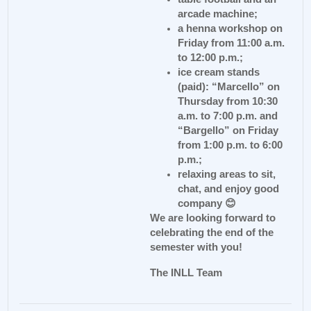
arcade machine;
a henna workshop on
Friday from 11:00 a.m.
to 12:00 p.m.;
ice cream stands
(paid): “Marcello” on
Thursday from 10:30
a.m. to 7:00 p.m. and
“Bargello” on Friday
from 1:00 p.m. to 6:00
p.m.;
relaxing areas to sit,
chat, and enjoy good
company 😊
We are looking forward to
celebrating the end of the
semester with you!
The INLL Team